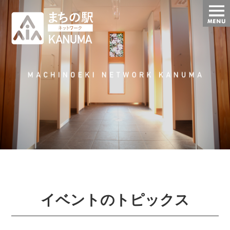
t
o
g
g
l
e
n
a
v
i
g
a
t
i
o
n
イベントのトピックス