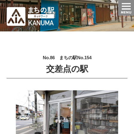
t
o
g
g
l
e
n
a
v
i
g
No.86 まちの駅No.154
a
t
交差点の駅
i
o
n