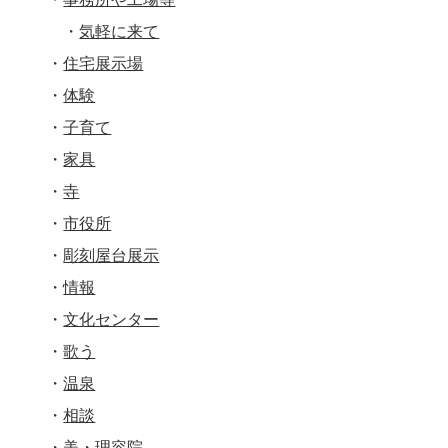
気軽に来て
住宅展示場
体験
子育て
家具
寺
市役所
彫刻屋台展示
情報
文化センター
歌う
温泉
相談
美・理容院