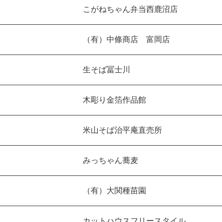
こがねちゃん弁当西鹿沼店
（有）中條商店 富岡店
生そば冨士川
木彫り金箔作品館
米山そば治平庵直売所
みっちゃん蕎麦
（有）大関種苗園
カットハウスフリースタイル