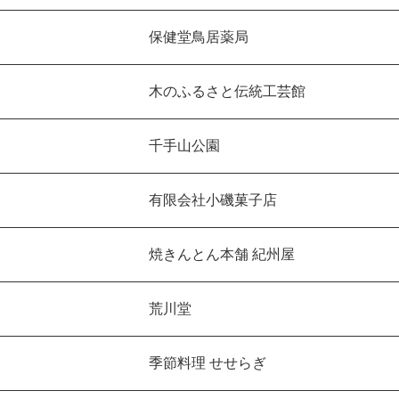
保健堂鳥居薬局
木のふるさと伝統工芸館
千手山公園
有限会社小磯菓子店
焼きんとん本舗 紀州屋
荒川堂
季節料理 せせらぎ