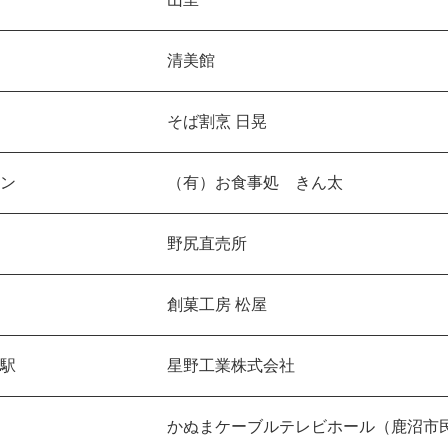
清美館
そば割烹 日晃
ン
（有）お食事処 きん太
野尻直売所
創菓工房 松屋
駅
星野工業株式会社
かぬまケーブルテレビホール（鹿沼市