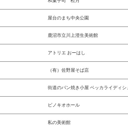
和菓子司 松月
屋台のまち中央公園
鹿沼市立川上澄生美術館
アトリエ おーはし
（有）佐野屋そば店
街道のパン焼き小屋 ベッカライディシ
ピノキオホール
私の美術館