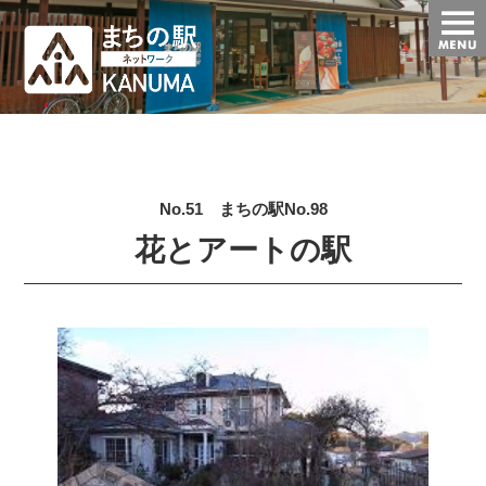
t
o
g
g
l
e
n
a
v
i
g
No.51 まちの駅No.98
a
t
花とアートの駅
i
o
n