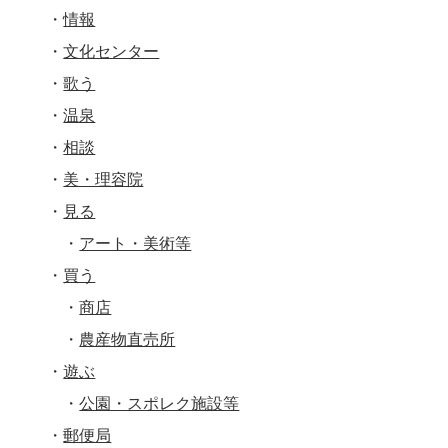
情報
文化センター
歌う
温泉
相談
美・理容院
見る
アート・美術等
買う
商店
農産物直売所
遊ぶ
公園・スポレク施設等
郵便局