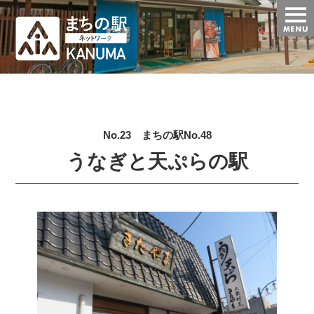
t
o
g
g
l
e
n
a
v
i
g
No.23 まちの駅No.48
a
t
うなぎと天ぷらの駅
i
o
n