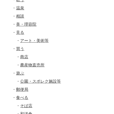
温泉
相談
美・理容院
見る
アート・美術等
買う
商店
農産物直売所
遊ぶ
公園・スポレク施設等
郵便局
食べる
そば店
和洋食