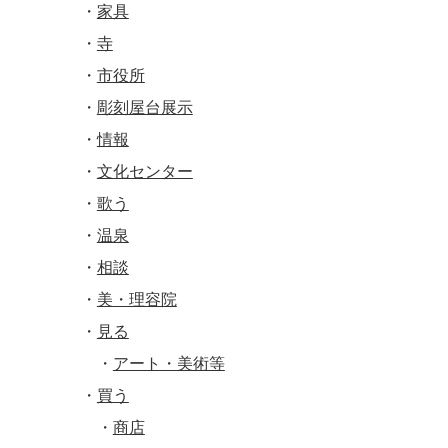
家具
寺
市役所
彫刻屋台展示
情報
文化センター
歌う
温泉
相談
美・理容院
見る
アート・美術等
買う
商店